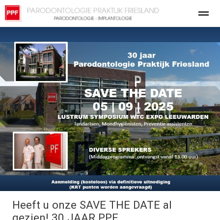
Patienteninfo-Veilig behandelen
OVER ONS
PARODONTOLO
Home
Bellen
E-mail
Nieuws
Loc
Heeft u onze SAVE THE DATE al
gezien! 30 JAAR PPF