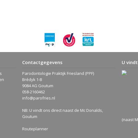
Contactgegevens
U vindt
s
Parodontologie Praktijk Friesland (PPF)
en
Brédyk 1-B
9084 AG Goutum
058-2160462
info@parofries.nl
NB: U vindt ons direct naast de Mc Donalds,
Goutum
(naast M
Routeplanner