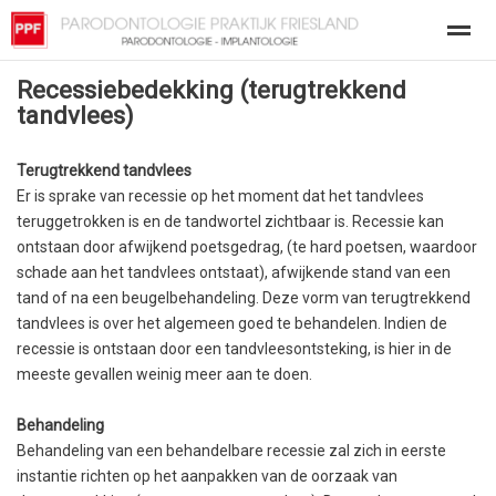
Recessiebedekking (terugtrekkend
Patienteninfo-Veilig behandelen
OVER ONS
PARODONTOLO
tandvlees)
Terugtrekkend tandvlees
Home
Bellen
E-mail
Nieuws
Loc
Er is sprake van recessie op het moment dat het tandvlees
teruggetrokken is en de tandwortel zichtbaar is. Recessie kan
ontstaan door afwijkend poetsgedrag, (te hard poetsen, waardoor
schade aan het tandvlees ontstaat), afwijkende stand van een
tand of na een beugelbehandeling. Deze vorm van terugtrekkend
tandvlees is over het algemeen goed te behandelen. Indien de
recessie is ontstaan door een tandvleesontsteking, is hier in de
meeste gevallen weinig meer aan te doen.
Behandeling
Behandeling van een behandelbare recessie zal zich in eerste
instantie richten op het aanpakken van de oorzaak van