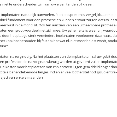
tie niet te onderscheiden zijn van uw eigen tanden of kiezen.
 implantaten natuurlijk aanvoelen. Eten en spreken is vergelijkbaar met e
tabiel fundament voor een prothese en kunnen ervoor zorgen dat uw loszi
eer vast in de mond zit. Ook ten aanzien van een uitneembare prothese 
taten een groot voordeel met zich mee. Uw gehemelte is weer vrij waardoo
 door het plaatje sterk vermindert. Implantaten voorkomen daarnaast da
n het kaakbot behouden blijft. Kaakbot wat nl. niet meer belast wordt, omd
linkt.
ntaten nazorg nodig. Na het plaatsten van de implantaten zal uw gebit du
en professionele nazorg nauwkeurig worden uitgevoerd zullen implantat
. De kosten voor het plaatsen van implantaten liggen gemiddeld hoger dan
otale behandelperiode langer. Indien er veel botherstel nodig is, dient re
aject van enkele maanden.