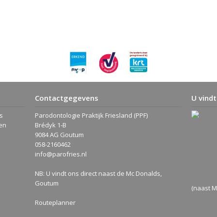
Contactgegevens
U vindt
s
Parodontologie Praktijk Friesland (PPF)
en
Brédyk 1-B
9084 AG Goutum
058-2160462
info@parofries.nl
NB: U vindt ons direct naast de Mc Donalds,
Goutum
(naast M
Routeplanner