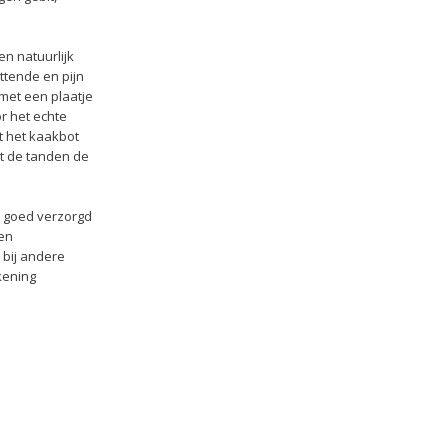
en natuurlijk
ttende en pijn
met een plaatje
r het echte
t het kaakbot
at de tanden de
s goed verzorgd
en
 bij andere
kening