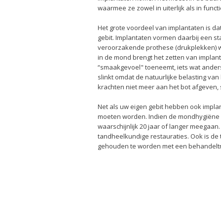
waarmee ze zowel in uiterlijk als in func
Het grote voordeel van implantaten is dat
gebit. Implantaten vormen daarbij een s
veroorzakende prothese (drukplekken) w
in de mond brengt het zetten van implan
“smaakgevoel" toeneemt, iets wat anders
slinkt omdat de natuurlijke belasting va
krachten niet meer aan het bot afgeven, s
Net als uw eigen gebit hebben ook impla
moeten worden. Indien de mondhygiëne 
waarschijnlijk 20 jaar of langer meegaan
tandheelkundige restauraties. Ook is de t
gehouden te worden met een behandeltr